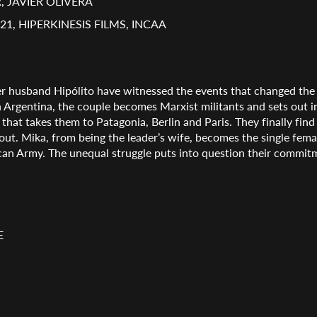
 JAVIER OLIVERA
21, HIPERKINESIS FILMS, INCAA
r husband Hipólito have witnessed the events that changed the
n Argentina, the couple becomes Marxist militants and sets out in
 that takes them to Patagonia, Berlin and Paris. They finally find
out. Mika, from being the leader’s wife, becomes the single fem
ican Army. The unequal struggle puts into question their commit
E